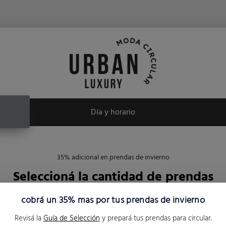
Día y horario
35% adicional en prendas de invierno
Seleccioná la cantidad de prendas
cobrá un 35% mas por tus prendas de invierno
 10 Prendas
11 a 20 pr
Revisá la
Guía de Selección
y prepará tus prendas para circular.