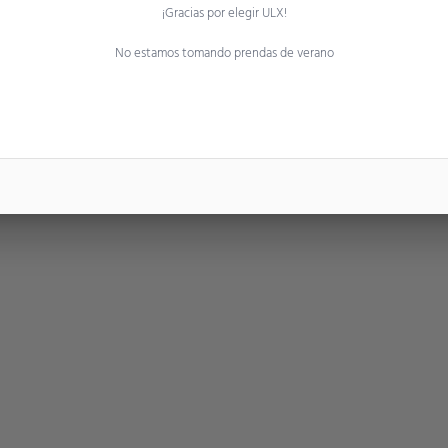
 40 prendas
mas de 
¡Gracias por elegir ULX!
No estamos tomando prendas de verano